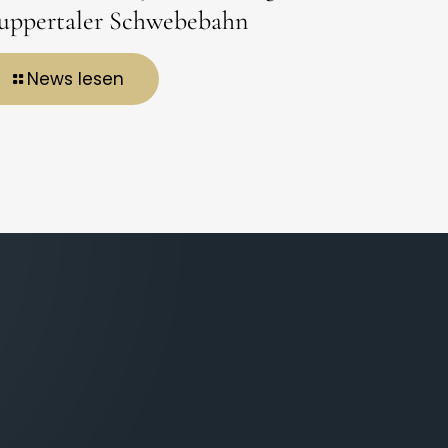
ppertaler Schwebebahn
News lesen