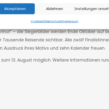
 auch die Aufgabe, aus diesem finalen Dutzend die dr
Akzeptieren
Ablehnen
Einstellungen anse
.500, 1.000 und 500 Euro für einen Einkauf bei Foto
artner wie Radio Wuppertal und die Agentur „PixelP
Cookies
Datenschutz
Impressum
hnhof“ – die Siegerbilder werden Ende Oktober auf b
Tausende Reisende sichtbar. Alle zwölf Finalistinnen
Ausdruck ihres Motivs und zehn Kalender freuen.
 zum 13. August möglich. Weitere Informationen ru