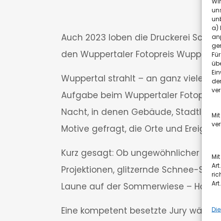
Wir
uns
unb
a) 
Auch 2023 loben die Druckerei Schmi
anp
ge
den Wuppertaler Fotopreis Wuppertal
Fü
übe
Ein
Wuppertal strahlt – an ganz vielen Ste
den
ver
Aufgabe beim Wuppertaler Fotopreis 
Nacht, in denen Gebäude, Stadtland
Mit
ve
Motive gefragt, die Orte und Ereigni
Kurz gesagt: Ob ungewöhnlicher Glas
Mi
Art
Projektionen, glitzernde Schnee-Sta
ric
Art
Laune auf der Sommerwiese – Hauptsa
Die
Eine kompetent besetzte Jury wählt 