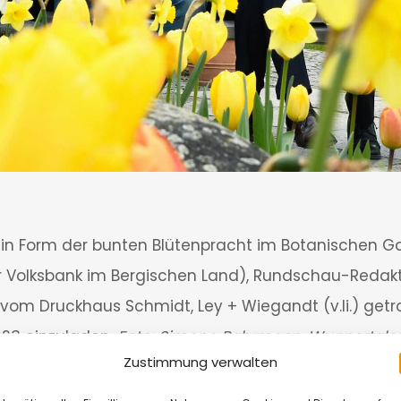
 in Form der bunten Blütenpracht im Botanischen G
 Volksbank im Bergischen Land), Rundschau-Redaktio
om Druckhaus Schmidt, Ley + Wiegandt (v.li.) getr
23 einzuladen.
Foto: Simone Bahrmann, Wuppertale
Zustimmung verwalten