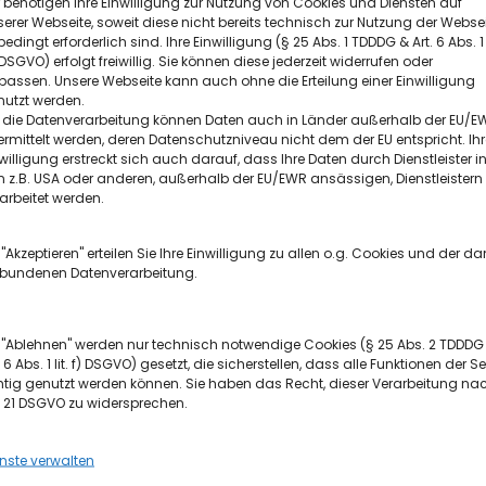
 benötigen Ihre Einwilligung zur Nutzung von Cookies und Diensten auf
erer Webseite, soweit diese nicht bereits technisch zur Nutzung der Webse
edingt erforderlich sind. Ihre Einwilligung (§ 25 Abs. 1 TDDDG & Art. 6 Abs. 1 l
DSGVO) erfolgt freiwillig. Sie können diese jederzeit widerrufen oder
dt, Ley + Wiegandt, die Wuppertaler Rundschau und
assen. Unsere Webseite kann auch ohne die Erteilung einer Einwilligung
nutzt werden.
 aus.
r die Datenverarbeitung können Daten auch in Länder außerhalb der EU/E
rmittelt werden, deren Datenschutzniveau nicht dem der EU entspricht. Ihr
willigung erstreckt sich auch darauf, dass Ihre Daten durch Dienstleister i
llen und in ganz unterschiedlicher Form. Diese Strahlk
 z.B. USA oder anderen, außerhalb der EU/EWR ansässigen, Dienstleistern
arbeitet werden.
2023. Dabei geht es natürlich zum einen um besonde
schaft oder Natur außergewöhnliche Wirkung entfa
 "Akzeptieren" erteilen Sie Ihre Einwilligung zu allen o.g. Cookies und der da
rbundenen Datenverarbeitung.
sse mit besonderer Ausstrahlung kreativ in den Foku
fassaden-Reflex, spektakulärer Sonnenuntergang, l
t "Ablehnen" werden nur technisch notwendige Cookies (§ 25 Abs. 2 TDDDG
. 6 Abs. 1 lit. f) DSGVO) gesetzt, die sicherstellen, dass alle Funktionen der Se
dtlandschaft, wogendes Blütenmeer, die knallbunte
htig genutzt werden können. Sie haben das Recht, dieser Verarbeitung na
. 21 DSGVO zu widersprechen.
che, Wuppertal strahlt auf Ihrem Foto!
nste verwalten
danach die zwölf besten Motive, mit denen der beli