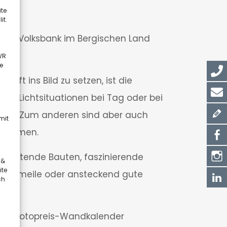
ite
it.
 die Volksbank im Bergischen Land
WR
e
n
raft ins Bild zu setzen, ist die
re Lichtsituationen bei Tag oder bei
lten. Zum anderen sind aber auch
mit
s nehmen.
euchtende Bauten, faszinierende
 &
ite
 Partymeile oder ansteckend gute
ch
ebte Fotopreis-Wandkalender